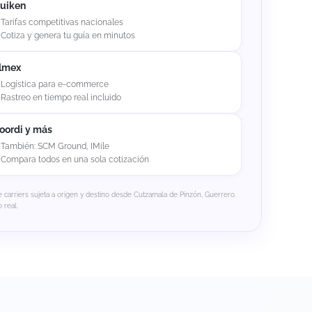
uiken
Tarifas competitivas nacionales
Cotiza y genera tu guía en minutos
lmex
Logística para e-commerce
Rastreo en tiempo real incluido
oordi y más
También: SCM Ground, IMile
Compara todos en una sola cotización
e carriers sujeta a origen y destino desde Cutzamala de Pinzón, Guerrero.
 real.