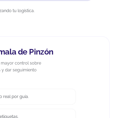
ando tu logística.
amala de Pinzón
r mayor control sobre
s y dar seguimiento
 real por guía.
etiquetas.