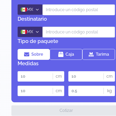
MX
Destinatario
MX
Tipo de paquete
Sobre
Caja
Tarima
Medidas
cm
cm
cm
kg
Cotizar