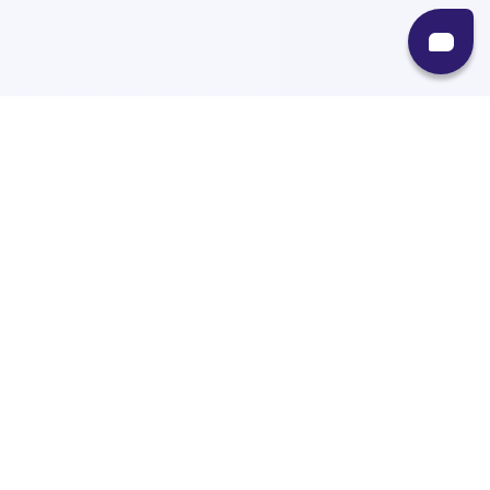
Recursos
Destinos
Políticas
Envíos
Paqueterías
Integraciones
Contacto
Paqueterías
AMPM
99minutos
iVoy
Estafeta
J&T Express
DHL
Treggo