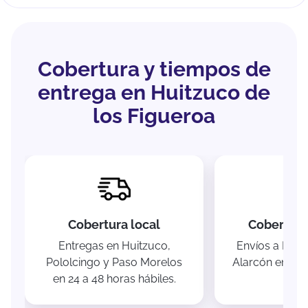
Cobertura y tiempos de
entrega en Huitzuco de
los Figueroa
Cobertura local
Cobertura
Entregas en Huitzuco,
Envíos a Igua
Pololcingo y Paso Morelos
Alarcón en 1 a 
en 24 a 48 horas hábiles.