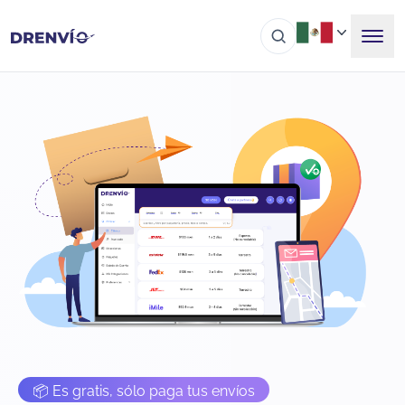
📦 Es gratis, sólo paga tus envíos