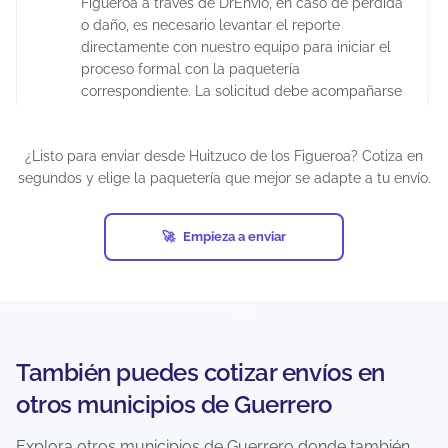
Figueroa a través de DrEnvío, en caso de pérdida
o daño, es necesario levantar el reporte
directamente con nuestro equipo para iniciar el
proceso formal con la paquetería
correspondiente. La solicitud debe acompañarse
de evidencia clara del estado del paquete y la
factura original del producto previa al envío,
¿Listo para enviar desde Huitzuco de los Figueroa? Cotiza en
debidamente timbrada por la autoridad fiscal
segundos y elige la paquetería que mejor se adapte a tu envío.
correspondiente. Es importante considerar que la
aprobación del reembolso depende de la
evaluación de la empresa de mensajería, ya que
Empieza a enviar
cada transportista cuenta con sus propios
protocolos de validación.
Los tiempos de resolución pueden extenderse
varias semanas debido a los procesos internos
de investigación. Para reducir riesgos, se
También puedes cotizar envíos en
recomienda utilizar embalaje adecuado y
declarar correctamente el valor real del
otros municipios de Guerrero
contenido.
Explora otros municipios de Guerrero donde también