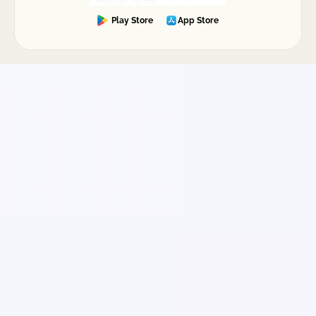
Mientras más precisa sea la información (fecha
Play Store
App Store
de recolección, dirección, contenido y
evidencias), más ágil suele ser la resolución.