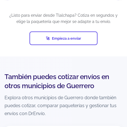
¿Puedo cancelar un envío después de
generar la guía?
¿Listo para enviar desde Tlalchapa? Cotiza en segundos y
elige la paquetería que mejor se adapte a tu envío.
Depende del estatus del envío y de la política de
la paquetería. Si el paquete aún no ha sido
recolectado o ingresado a la red, suele haber
Empieza a enviar
más posibilidades.
Si ya está en tránsito, normalmente no es
cancelable. La recomendación es revisar
inmediatamente el estatus y actuar lo más
pronto posible.
También puedes cotizar envíos en
otros municipios de Guerrero
¿Cómo evito retrasos o incidencias al
enviar desde Tlalchapa?
Explora otros municipios de Guerrero donde también
puedes cotizar, comparar paqueterías y gestionar tus
Verifica dirección completa, código postal
correcto y teléfono vigente del destinatario.
envíos con DrEnvío.
Empaca con materiales adecuados y declara
medidas/peso reales para evitar ajustes.