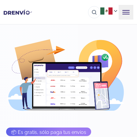
📦 Es gratis, sólo paga tus envíos