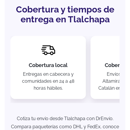
Cobertura y tiempos de
entrega en Tlalchapa
Cobertura local
Cobertura
Entregas en cabecera y
Envíos hac
comunidades en 24 a 48
Altamirano 
horas hábiles.
Catalán en 1 a 
Cotiza tu envío desde Tlalchapa con DrEnvío.
Compara paqueterías como DHL y FedEx, conoce