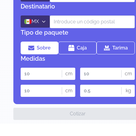
Destinatario
MX
Tipo de paquete
Sobre
Caja
Tarima
Medidas
cm
cm
cm
kg
Cotizar