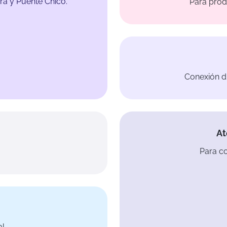
a y Puente Chico.
Para produ
Conexión di
At
Para co
l.