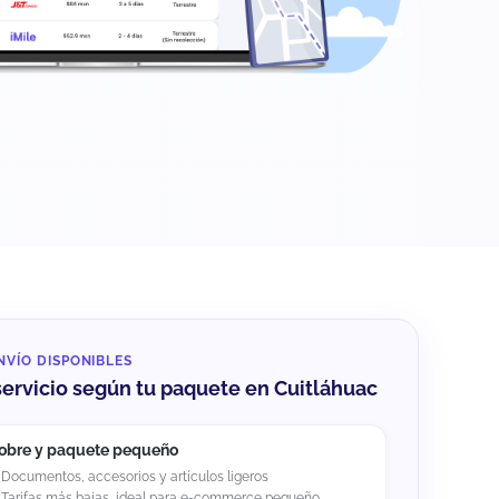
NVÍO DISPONIBLES
 servicio según tu paquete en Cuitláhuac
obre y paquete pequeño
Documentos, accesorios y artículos ligeros
Tarifas más bajas, ideal para e-commerce pequeño