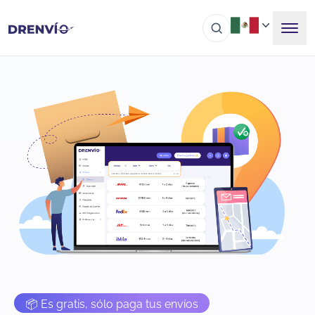
📦 Es gratis, sólo paga tus envíos