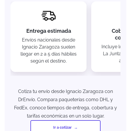
Entrega estimada
Cobertu
comun
Envíos nacionales desde
Incluye loca
Ignacio Zaragoza suelen
La Junta y z
llegar en 2 a 5 días hábiles
aleda
según el destino.
Cotiza tu envío desde Ignacio Zaragoza con
DrEnvío. Compara paqueterías como DHL y
FedEx, conoce tiempos de entrega, cobertura y
tarifas económicas en un solo lugar.
Ir a cotizar