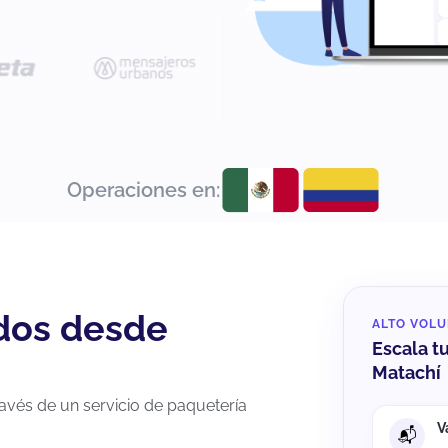
Operaciones en:
idos desde
ALTO VOL
Escala t
Matachí
avés de un servicio de paquetería
V