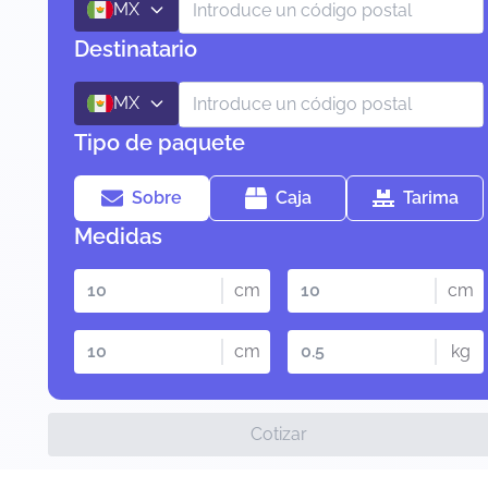
MX
Destinatario
MX
Tipo de paquete
Sobre
Caja
Tarima
Medidas
cm
cm
cm
kg
Cotizar