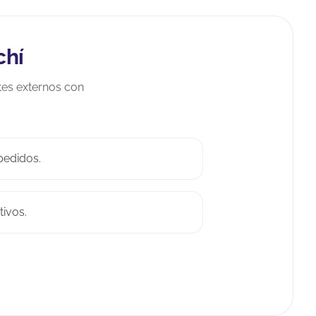
chí
tes externos con
pedidos.
ivos.