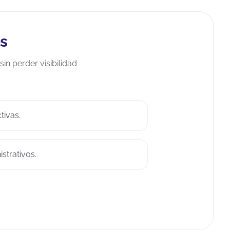
es
in perder visibilidad
tivas.
strativos.