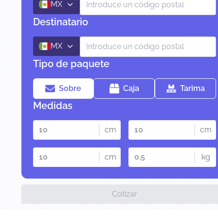
MX
Destinatario
MX
Tipo de paquete
Sobre
Caja
Tarima
Medidas
cm
cm
cm
kg
Cotizar