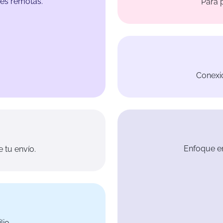
es remotas.
Para 
Conexió
Enfoque e
 tu envío.
lio.