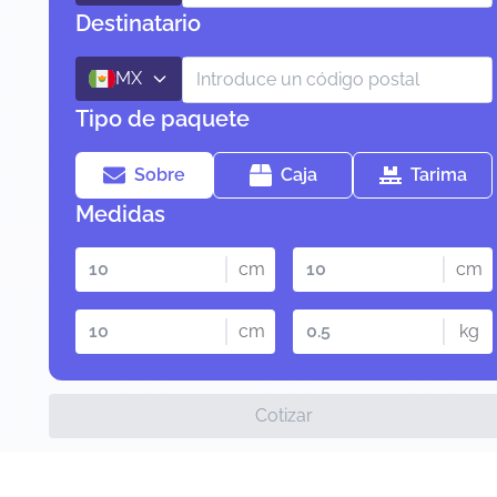
Destinatario
MX
Tipo de paquete
Sobre
Caja
Tarima
Medidas
cm
cm
cm
kg
Cotizar