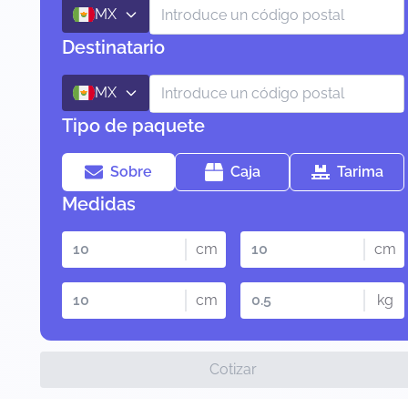
MX
Destinatario
MX
Tipo de paquete
Sobre
Caja
Tarima
Medidas
cm
cm
cm
kg
Cotizar