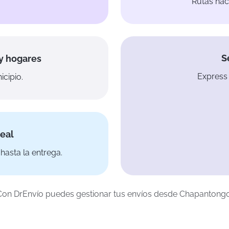
Rutas hac
S
y hogares
Express 
icipio.
eal
hasta la entrega.
Con DrEnvío puedes gestionar tus envíos desde Chapantongo