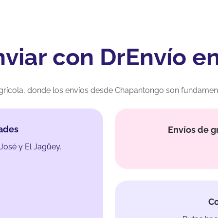
nviar con DrEnvío 
rícola, donde los envíos desde Chapantongo son fundamentale
dades
Envíos de g
José y El Jagüey.
Co