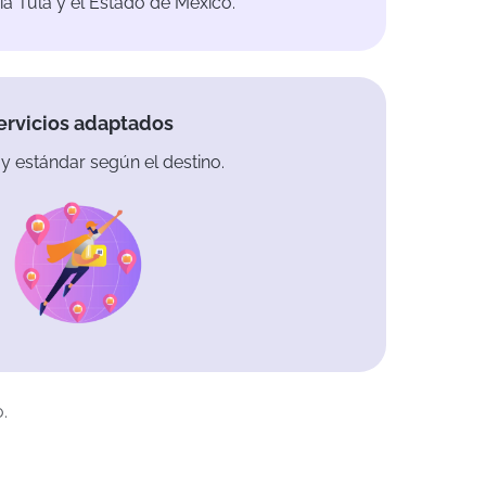
ia Tula y el Estado de México.
ervicios adaptados
y estándar según el destino.
.