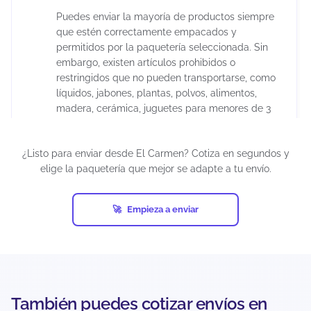
Puedes enviar la mayoría de productos siempre
que estén correctamente empacados y
permitidos por la paquetería seleccionada. Sin
embargo, existen artículos prohibidos o
restringidos que no pueden transportarse, como
líquidos, jabones, plantas, polvos, alimentos,
madera, cerámica, juguetes para menores de 3
años, químicos, maquillajes, insecticidas,
suplementos alimenticios, cápsulas, tabletas,
¿Listo para enviar desde El Carmen? Cotiza en segundos y
armas artificiales, restos humanos o animales,
elige la paquetería que mejor se adapte a tu envío.
diamantes industriales, pornografía, billetes de
lotería, cheques, obras de arte, antigüedades,
tarjetas de crédito activadas, productos pirata,
Empieza a enviar
entre otros.
Si un envío contiene artículos prohibidos y ocurre
una eventualidad (pérdida, daño, retención o
confiscación), el seguro puede cancelarse
automáticamente. Además, cada empresa de
También puedes cotizar envíos en
mensajería puede establecer restricciones