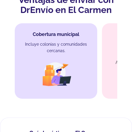
DrEnvío en El Carmen
Cobertura municipal
Incluye colonias y comunidades
cercanas.
Alt
Acceso r