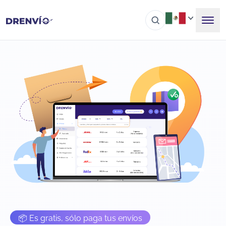
📦 Es gratis, sólo paga tus envíos