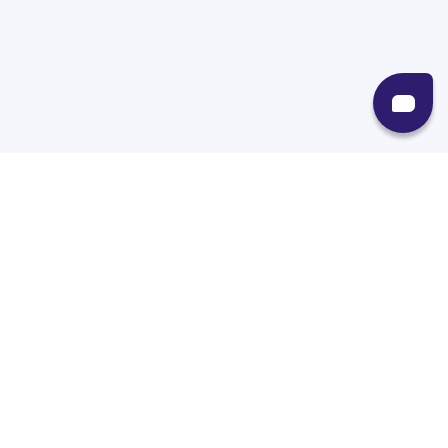
Recursos
Destinos
Políticas
Envíos
Paqueterías
Integraciones
Contacto
Paqueterías
AMPM
99minutos
iVoy