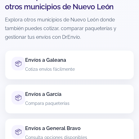
adicionales, por lo que es responsabilidad del
otros municipios de Nuevo León
usuario verificar las condiciones antes de generar
la guía.
Explora otros municipios de Nuevo León donde
también puedes cotizar, comparar paqueterías y
¿Hay recolección a domicilio en El
gestionar tus envíos con DrEnvío.
Carmen?
Sí, muchas paqueterías ofrecen recolección a
domicilio en El Carmen, pero depende de la
Envíos a Galeana
📦
cobertura y del servicio elegido. Durante la
Cotiza envíos fácilmente
cotización podrás ver si tu ruta permite
recolección y, cuando aplique, seleccionar
ventana u horario disponible.
Envíos a García
📦
Si no hay recolección, también podrás optar por
Compara paqueterías
entrega en sucursal o punto autorizado según la
paquetería.
Envíos a General Bravo
¿Cómo rastreo mi paquete si envío desde
📦
El Carmen?
Consulta opciones disponibles