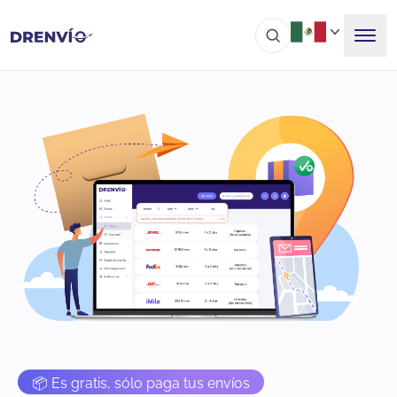
📦 Es gratis, sólo paga tus envíos