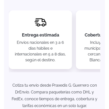
Entrega estimada
Cobertura e
Envíos nacionales en 3 a 6
Incluye la
días hábiles e
municipal y 
internacionales en 5 a 8 días,
cercanas 
según el destino.
Blanca y El
Cotiza tu envío desde Praxedis G. Guerrero con
DrEnvío. Compara paqueterías como DHL y
FedEx, conoce tiempos de entrega, cobertura y
tarifas económicas en un solo lugar.