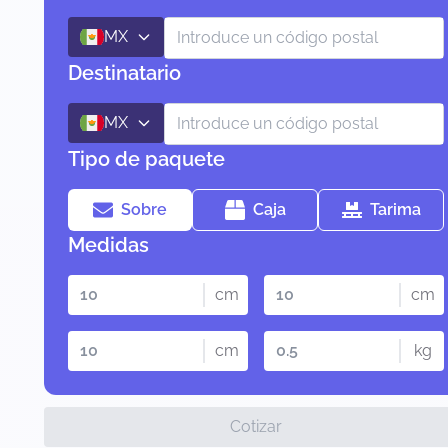
MX
Destinatario
MX
Tipo de paquete
Sobre
Caja
Tarima
Medidas
cm
cm
cm
kg
Cotizar