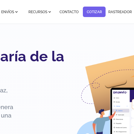
ENVÍOS
RECURSOS
CONTACTO
COTIZAR
RASTREADOR
aría de la
az,
enera
 una