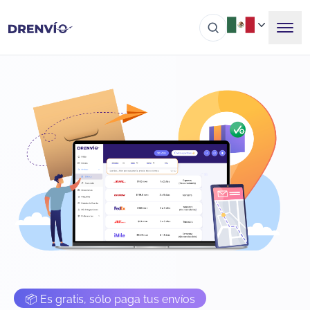
📦 Es gratis, sólo paga tus envíos