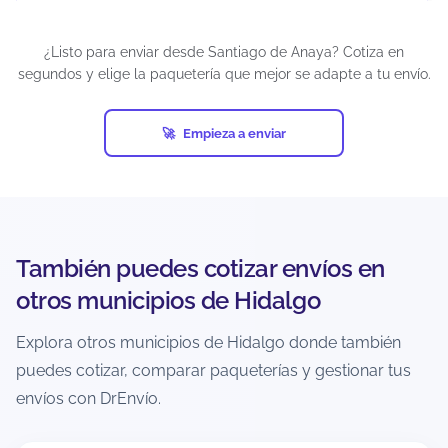
previa al envío, debidamente timbrada por la
autoridad fiscal correspondiente. Es importante
¿Listo para enviar desde Santiago de Anaya? Cotiza en
considerar que la aprobación del reembolso
segundos y elige la paquetería que mejor se adapte a tu envío.
depende de la evaluación de la empresa de
mensajería, ya que cada transportista cuenta con
sus propios protocolos de validación.
Empieza a enviar
Los tiempos de resolución pueden extenderse
varias semanas debido a los procesos internos
de investigación. Para reducir riesgos, se
recomienda utilizar embalaje adecuado y
declarar correctamente el valor real del
También puedes cotizar envíos en
contenido.
otros municipios de Hidalgo
¿Hay un límite de peso o tamaño para
Explora otros municipios de Hidalgo donde también
envíos desde Santiago de Anaya?
puedes cotizar, comparar paqueterías y gestionar tus
Sí. Cada paquetería maneja límites de peso y
envíos con DrEnvío.
dimensiones, y en muchos casos aplica el
cálculo de peso volumétrico.