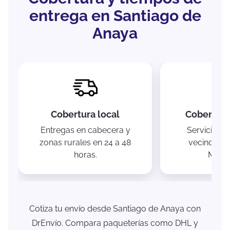
entrega en Santiago de
Anaya
Cobertura local
Cobertura
Entregas en cabecera y
Servicio a 
zonas rurales en 24 a 48
vecinos del
horas.
Mezqu
Cotiza tu envío desde Santiago de Anaya con
DrEnvío. Compara paqueterías como DHL y