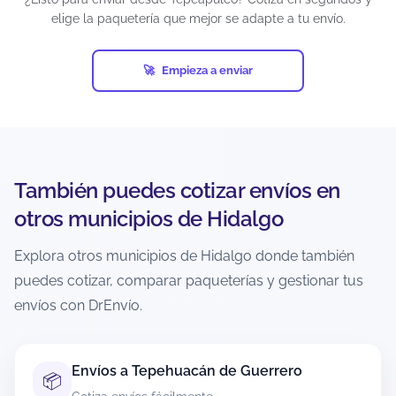
elige la paquetería que mejor se adapte a tu envío.
diamantes industriales, pornografía, billetes de
lotería, cheques, obras de arte, antigüedades,
tarjetas de crédito activadas, productos pirata,
Empieza a enviar
entre otros.
Si un envío contiene artículos prohibidos y ocurre
una eventualidad (pérdida, daño, retención o
confiscación), el seguro puede cancelarse
automáticamente. Además, cada empresa de
También puedes cotizar envíos en
mensajería puede establecer restricciones
adicionales, por lo que es responsabilidad del
otros municipios de Hidalgo
usuario verificar las condiciones antes de generar
la guía.
Explora otros municipios de Hidalgo donde también
puedes cotizar, comparar paqueterías y gestionar tus
¿Hay recolección a domicilio en
envíos con DrEnvío.
Tepeapulco?
Sí, muchas paqueterías ofrecen recolección a
domicilio en Tepeapulco, pero depende de la
Envíos a Tepehuacán de Guerrero
📦
cobertura y del servicio elegido. Durante la