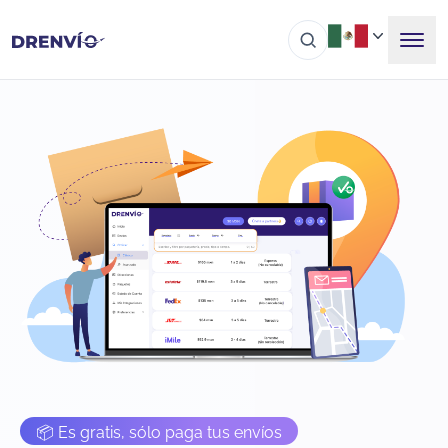
📦 Es gratis, sólo paga tus envíos