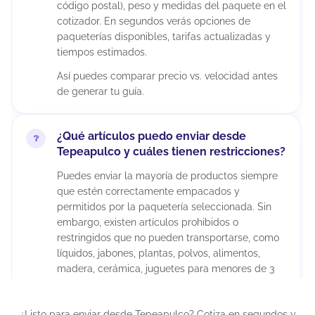
código postal), peso y medidas del paquete en el
cotizador. En segundos verás opciones de
paqueterías disponibles, tarifas actualizadas y
tiempos estimados.
Así puedes comparar precio vs. velocidad antes
de generar tu guía.
¿Qué artículos puedo enviar desde
Tepeapulco y cuáles tienen restricciones?
Puedes enviar la mayoría de productos siempre
que estén correctamente empacados y
permitidos por la paquetería seleccionada. Sin
embargo, existen artículos prohibidos o
restringidos que no pueden transportarse, como
líquidos, jabones, plantas, polvos, alimentos,
madera, cerámica, juguetes para menores de 3
años, químicos, maquillajes, insecticidas,
suplementos alimenticios, cápsulas, tabletas,
¿Listo para enviar desde Tepeapulco? Cotiza en segundos y
armas artificiales, restos humanos o animales,