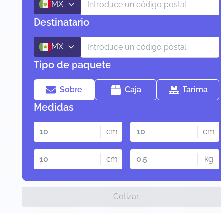
MX
Destinatario
MX
Tipo de paquete
Sobre
Caja
Tarima
Medidas
cm
cm
cm
kg
Cotizar