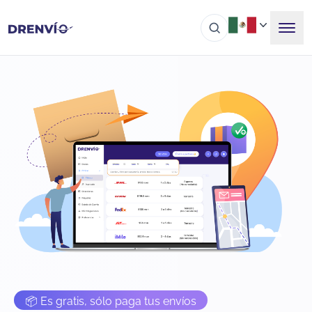
📦 Es gratis, sólo paga tus envíos