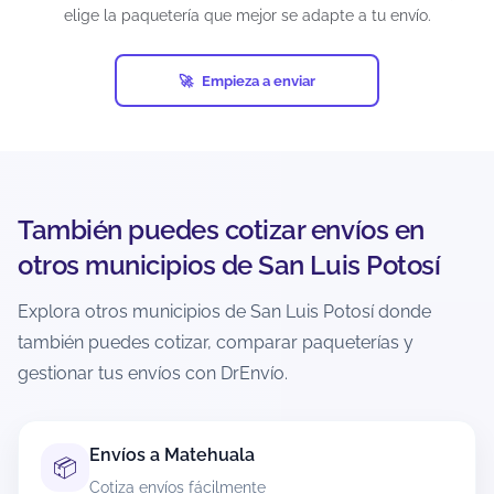
elige la paquetería que mejor se adapte a tu envío.
diamantes industriales, pornografía, billetes de
lotería, cheques, obras de arte, antigüedades,
tarjetas de crédito activadas, productos pirata,
Empieza a enviar
entre otros.
Si un envío contiene artículos prohibidos y ocurre
una eventualidad (pérdida, daño, retención o
confiscación), el seguro puede cancelarse
automáticamente. Además, cada empresa de
También puedes cotizar envíos en
mensajería puede establecer restricciones
adicionales, por lo que es responsabilidad del
otros municipios de San Luis Potosí
usuario verificar las condiciones antes de generar
la guía.
Explora otros municipios de San Luis Potosí donde
también puedes cotizar, comparar paqueterías y
¿Hay recolección a domicilio en
gestionar tus envíos con DrEnvío.
Lagunillas?
Sí, muchas paqueterías ofrecen recolección a
domicilio en Lagunillas, pero depende de la
Envíos a Matehuala
📦
cobertura y del servicio elegido. Durante la
Cotiza envíos fácilmente