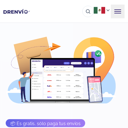
📦 Es gratis, sólo paga tus envíos