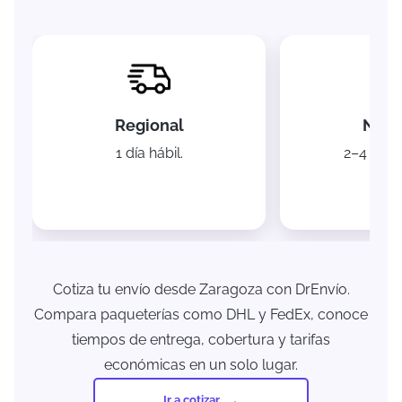
Regional
Naci
1 día hábil.
2–4 días 
Cotiza tu envío desde Zaragoza con DrEnvío.
Compara paqueterías como DHL y FedEx, conoce
tiempos de entrega, cobertura y tarifas
económicas en un solo lugar.
Ir a cotizar