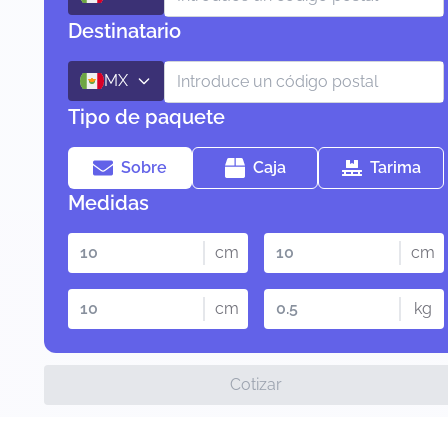
Destinatario
MX
Tipo de paquete
Sobre
Caja
Tarima
Medidas
cm
cm
cm
kg
Cotizar