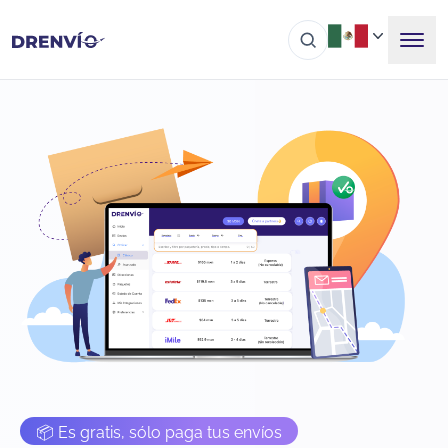
📦 Es gratis, sólo paga tus envíos