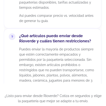
paqueterías disponibles, tarifas actualizadas y
tiempos estimados.
Así puedes comparar precio vs. velocidad antes
de generar tu guía.
¿Qué artículos puedo enviar desde
Rioverde y cuáles tienen restricciones?
Puedes enviar la mayoría de productos siempre
que estén correctamente empacados y
permitidos por la paquetería seleccionada. Sin
embargo, existen artículos prohibidos o
restringidos que no pueden transportarse, como
líquidos, jabones, plantas, polvos, alimentos,
madera, cerámica, juguetes para menores de 3
años, químicos, maquillajes, insecticidas,
suplementos alimenticios, cápsulas, tabletas,
¿Listo para enviar desde Rioverde? Cotiza en segundos y elige
armas artificiales, restos humanos o animales,
la paquetería que mejor se adapte a tu envío.
diamantes industriales, pornografía, billetes de