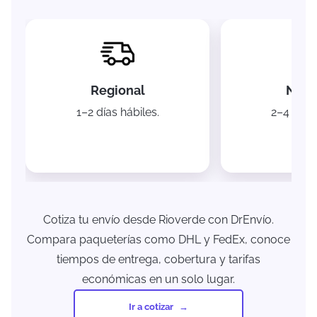
Regional
Naci
1–2 días hábiles.
2–4 días 
Cotiza tu envío desde Rioverde con DrEnvío.
Compara paqueterías como DHL y FedEx, conoce
tiempos de entrega, cobertura y tarifas
económicas en un solo lugar.
Ir a cotizar