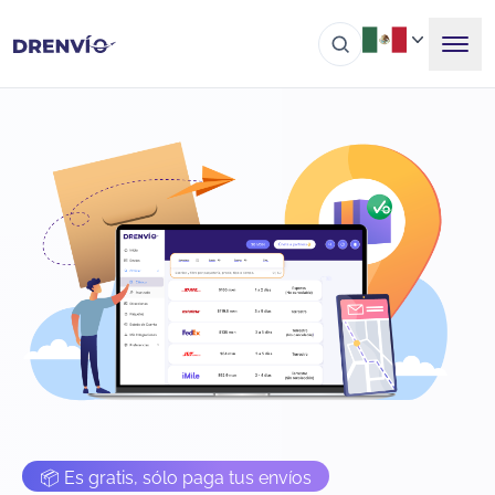
📦 Es gratis, sólo paga tus envíos