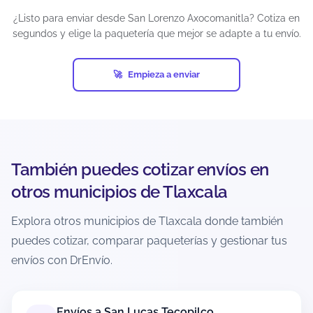
¿Listo para enviar desde San Lorenzo Axocomanitla? Cotiza en
segundos y elige la paquetería que mejor se adapte a tu envío.
¿Puedo enviar paquetes grandes desde
San Lorenzo Axocomanitla?
Empieza a enviar
Sí, siempre que estén dentro de los límites del
servicio y la paquetería. En el cotizador podrás
ver qué opciones aceptan tu peso/dimensiones
para esa ruta. Si el paquete es muy grande,
puede que solo aparezcan servicios específicos o
con condiciones distintas.
También puedes cotizar envíos en
otros municipios de Tlaxcala
¿Puedo enviar a zonas rurales o
localidades alejadas desde San Lorenzo
Explora otros municipios de Tlaxcala donde también
Axocomanitla?
puedes cotizar, comparar paqueterías y gestionar tus
Depende de la cobertura de cada paquetería
envíos con DrEnvío.
hacia el código postal de destino. Al cotizar con
CP exacto, el sistema muestra solo opciones
disponibles para esa ruta. En zonas extendidas
Envíos a San Lucas Tecopilco