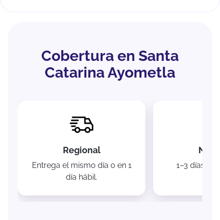
Cobertura en Santa
Catarina Ayometla
Regional
Naci
Entrega el mismo día o en 1
1–3 días háb
día hábil.
Méxi