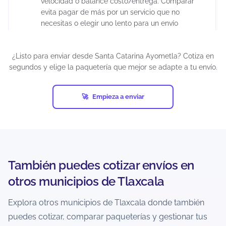
velocidad o balance costo/entrega. Comparar
evita pagar de más por un servicio que no
necesitas o elegir uno lento para un envío
urgente.
¿Listo para enviar desde Santa Catarina Ayometla? Cotiza en
¿Puedo cancelar un envío después de
segundos y elige la paquetería que mejor se adapte a tu envío.
generar la guía?
Depende del estatus del envío y de la política de
Empieza a enviar
la paquetería. Si el paquete aún no ha sido
recolectado o ingresado a la red, suele haber
más posibilidades.
Si ya está en tránsito, normalmente no es
cancelable. La recomendación es revisar
También puedes cotizar envíos en
inmediatamente el estatus y actuar lo más
otros municipios de Tlaxcala
pronto posible.
Explora otros municipios de Tlaxcala donde también
¿Cómo evito retrasos o incidencias al
puedes cotizar, comparar paqueterías y gestionar tus
enviar desde Santa Catarina Ayometla?