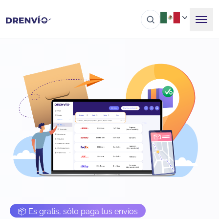
📦 Es gratis, sólo paga tus envíos