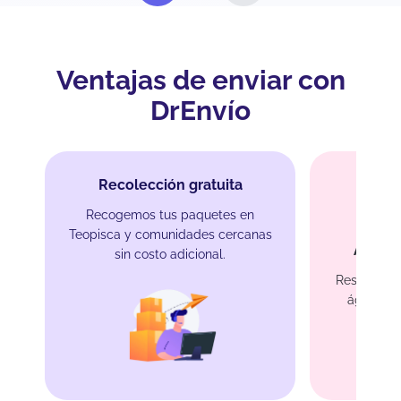
Ventajas de enviar con
DrEnvío
Recolección gratuita
Recogemos tus paquetes en
Teopisca y comunidades cercanas
Atenci
sin costo adicional.
Resolvemo
ágil por