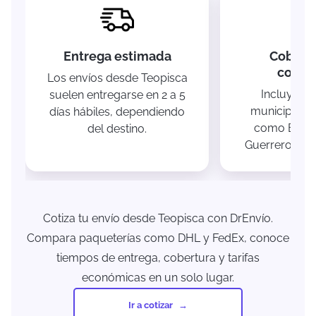
Entrega estimada
Cobertu
comun
Los envíos desde Teopisca
Incluye la
suelen entregarse en 2 a 5
municipal y 
días hábiles, dependiendo
como Betani
del destino.
Guerrero y Sa
Cotiza tu envío desde Teopisca con DrEnvío.
Compara paqueterías como DHL y FedEx, conoce
tiempos de entrega, cobertura y tarifas
económicas en un solo lugar.
Ir a cotizar