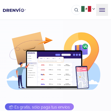
📦 Es gratis, sólo paga tus envíos