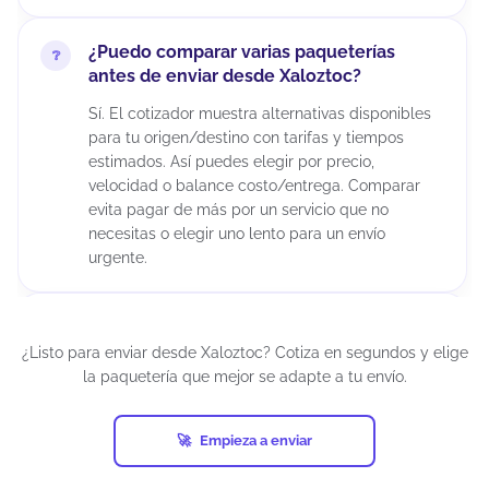
¿Puedo comparar varias paqueterías
antes de enviar desde Xaloztoc?
Sí. El cotizador muestra alternativas disponibles
para tu origen/destino con tarifas y tiempos
estimados. Así puedes elegir por precio,
velocidad o balance costo/entrega. Comparar
evita pagar de más por un servicio que no
necesitas o elegir uno lento para un envío
urgente.
¿Puedo cancelar un envío después de
generar la guía?
¿Listo para enviar desde Xaloztoc? Cotiza en segundos y elige
la paquetería que mejor se adapte a tu envío.
Depende del estatus del envío y de la política de
la paquetería. Si el paquete aún no ha sido
recolectado o ingresado a la red, suele haber
Empieza a enviar
más posibilidades.