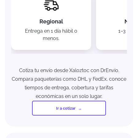
Regional
Naci
Entrega en 1 día hábil o
1–3 días 
menos.
Cotiza tu envío desde Xaloztoc con DrEnvío.
Compara paqueterías como DHL y FedEx, conoce
tiempos de entrega, cobertura y tarifas
económicas en un solo lugar.
Ir a cotizar