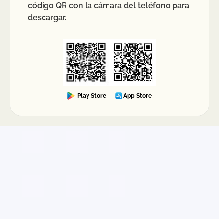
código QR con la cámara del teléfono para
restricciones del país receptor para asegurar que
descargar.
el paquete cumpla con las normativas vigentes.
Play Store
App Store