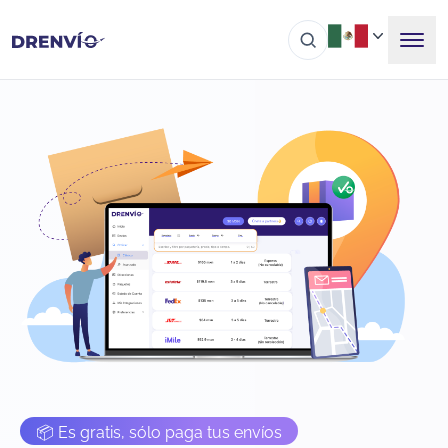
📦 Es gratis, sólo paga tus envíos