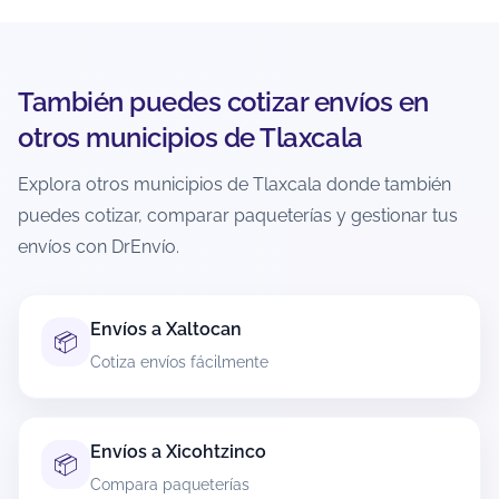
Si ya está en tránsito, normalmente no es
cancelable. La recomendación es revisar
inmediatamente el estatus y actuar lo más
pronto posible.
También puedes cotizar envíos en
otros municipios de Tlaxcala
¿Cómo evito retrasos o incidencias al
enviar desde Xaloztoc?
Explora otros municipios de Tlaxcala donde también
puedes cotizar, comparar paqueterías y gestionar tus
Verifica dirección completa, código postal
correcto y teléfono vigente del destinatario.
envíos con DrEnvío.
Empaca con materiales adecuados y declara
medidas/peso reales para evitar ajustes.
Si el contenido es delicado, refuerza el embalaje
Envíos a Xaltocan
📦
y evita enviar artículos restringidos para no
Cotiza envíos fácilmente
provocar retenciones.
¿Puedo enviar documentos desde
Envíos a Xicohtzinco
📦
Xaloztoc?
Compara paqueterías