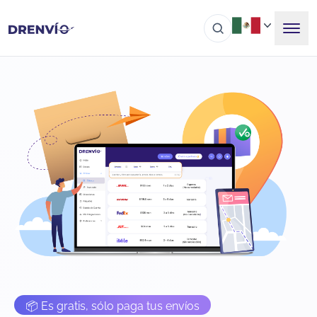
📦 Es gratis, sólo paga tus envíos