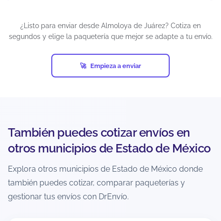
madera, cerámica, juguetes para menores de 3
años, químicos, maquillajes, insecticidas,
¿Listo para enviar desde Almoloya de Juárez? Cotiza en
suplementos alimenticios, cápsulas, tabletas,
segundos y elige la paquetería que mejor se adapte a tu envío.
armas artificiales, restos humanos o animales,
diamantes industriales, pornografía, billetes de
lotería, cheques, obras de arte, antigüedades,
Empieza a enviar
tarjetas de crédito activadas, productos pirata,
entre otros.
Si un envío contiene artículos prohibidos y ocurre
una eventualidad (pérdida, daño, retención o
confiscación), el seguro puede cancelarse
También puedes cotizar envíos en
automáticamente. Además, cada empresa de
mensajería puede establecer restricciones
otros municipios de Estado de México
adicionales, por lo que es responsabilidad del
usuario verificar las condiciones antes de generar
Explora otros municipios de Estado de México donde
la guía.
también puedes cotizar, comparar paqueterías y
gestionar tus envíos con DrEnvío.
¿Hay recolección a domicilio en Almoloya
de Juárez?