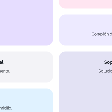
Conexión d
Sop
al
Solucio
mente.
icilio.