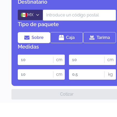
Destinatario
MX
Tipo de paquete
Sobre
Caja
Tarima
Medidas
cm
cm
cm
kg
Cotizar