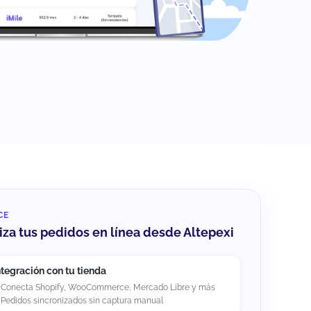
CE
za tus pedidos en línea desde Altepexi
ntegración con tu tienda
Conecta Shopify, WooCommerce, Mercado Libre y más
Pedidos sincronizados sin captura manual