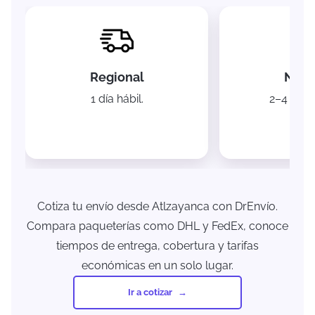
Regional
Naci
1 día hábil.
2–4 días 
Cotiza tu envío desde Atlzayanca con DrEnvío.
Compara paqueterías como DHL y FedEx, conoce
tiempos de entrega, cobertura y tarifas
económicas en un solo lugar.
Ir a cotizar