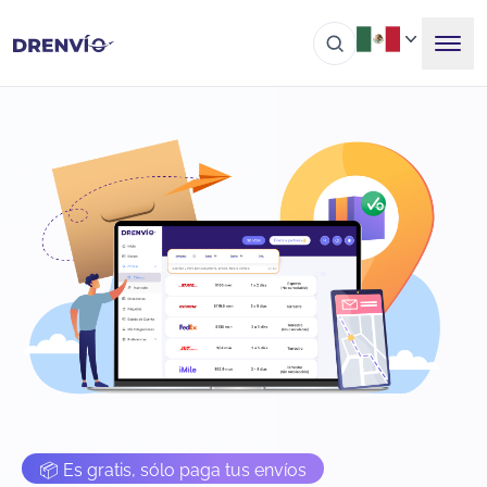
📦 Es gratis, sólo paga tus envíos