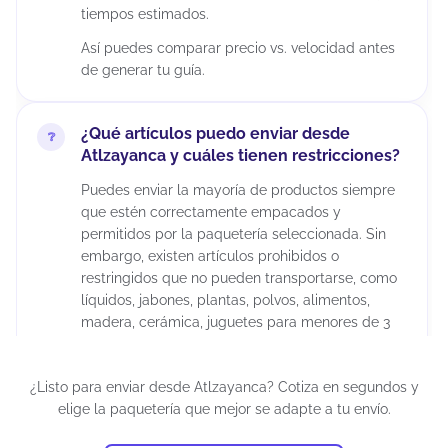
tiempos estimados.
Así puedes comparar precio vs. velocidad antes
de generar tu guía.
¿Qué artículos puedo enviar desde
Atlzayanca y cuáles tienen restricciones?
Puedes enviar la mayoría de productos siempre
que estén correctamente empacados y
permitidos por la paquetería seleccionada. Sin
embargo, existen artículos prohibidos o
restringidos que no pueden transportarse, como
líquidos, jabones, plantas, polvos, alimentos,
madera, cerámica, juguetes para menores de 3
años, químicos, maquillajes, insecticidas,
suplementos alimenticios, cápsulas, tabletas,
¿Listo para enviar desde Atlzayanca? Cotiza en segundos y
armas artificiales, restos humanos o animales,
elige la paquetería que mejor se adapte a tu envío.
diamantes industriales, pornografía, billetes de
lotería, cheques, obras de arte, antigüedades,