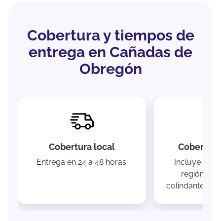
Cobertura y tiempos de
entrega en Cañadas de
Obregón
Cobertura local
Cobertura
Entrega en 24 a 48 horas.
Incluye muni
región Alt
colindantes co