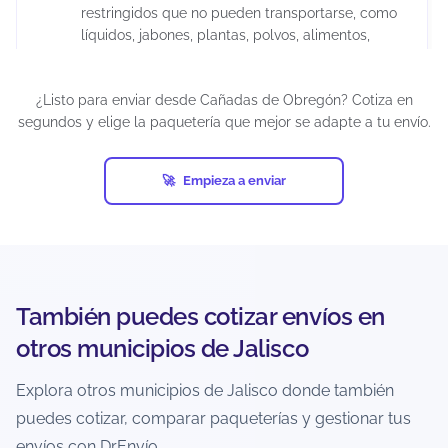
restringidos que no pueden transportarse, como
líquidos, jabones, plantas, polvos, alimentos,
madera, cerámica, juguetes para menores de 3
años, químicos, maquillajes, insecticidas,
¿Listo para enviar desde Cañadas de Obregón? Cotiza en
suplementos alimenticios, cápsulas, tabletas,
segundos y elige la paquetería que mejor se adapte a tu envío.
armas artificiales, restos humanos o animales,
diamantes industriales, pornografía, billetes de
lotería, cheques, obras de arte, antigüedades,
Empieza a enviar
tarjetas de crédito activadas, productos pirata,
entre otros.
Si un envío contiene artículos prohibidos y ocurre
una eventualidad (pérdida, daño, retención o
confiscación), el seguro puede cancelarse
También puedes cotizar envíos en
automáticamente. Además, cada empresa de
mensajería puede establecer restricciones
otros municipios de Jalisco
adicionales, por lo que es responsabilidad del
usuario verificar las condiciones antes de generar
Explora otros municipios de Jalisco donde también
la guía.
puedes cotizar, comparar paqueterías y gestionar tus
envíos con DrEnvío.