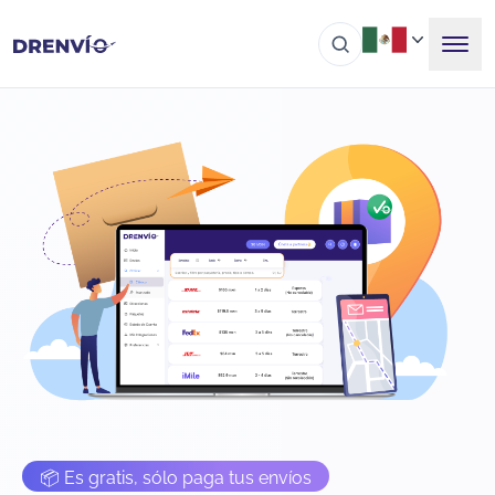
📦 Es gratis, sólo paga tus envíos