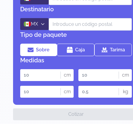
Destinatario
MX
Tipo de paquete
Sobre
Caja
Tarima
Medidas
cm
cm
cm
kg
Cotizar