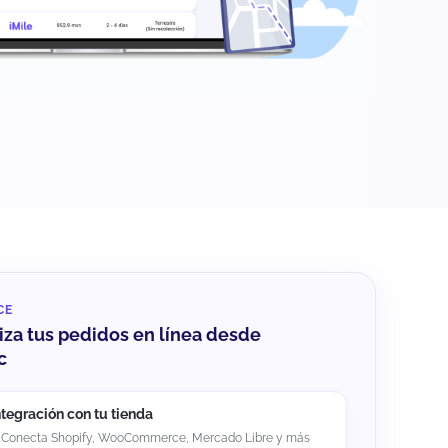
CE
za tus pedidos en línea desde
c
ntegración con tu tienda
Conecta Shopify, WooCommerce, Mercado Libre y más