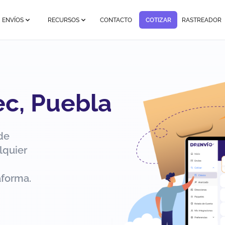
ENVÍOS
RECURSOS
CONTACTO
COTIZAR
RASTREADOR
ec, Puebla
de
lquier
aforma.