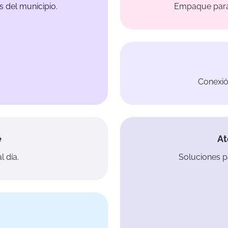
 del municipio.
Empaque para 
Conexió
At
e
Soluciones p
l día.