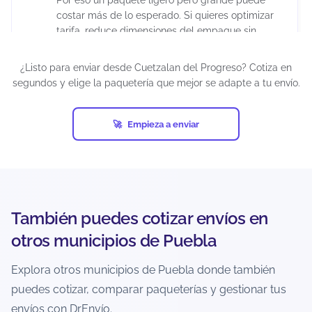
Por eso un paquete ligero pero grande puede
costar más de lo esperado. Si quieres optimizar
tarifa, reduce dimensiones del empaque sin
comprometer la protección del producto.
¿Listo para enviar desde Cuetzalan del Progreso? Cotiza en
segundos y elige la paquetería que mejor se adapte a tu envío.
¿Puedo enviar paquetes grandes desde
Cuetzalan del Progreso?
Empieza a enviar
Sí, siempre que estén dentro de los límites del
servicio y la paquetería. En el cotizador podrás
ver qué opciones aceptan tu peso/dimensiones
para esa ruta. Si el paquete es muy grande,
puede que solo aparezcan servicios específicos o
con condiciones distintas.
También puedes cotizar envíos en
otros municipios de Puebla
¿Puedo enviar a zonas rurales o
localidades alejadas desde Cuetzalan del
Explora otros municipios de Puebla donde también
Progreso?
puedes cotizar, comparar paqueterías y gestionar tus
Depende de la cobertura de cada paquetería
envíos con DrEnvío.