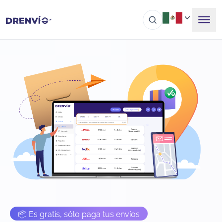
📦 Es gratis, sólo paga tus envíos