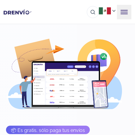
📦 Es gratis, sólo paga tus envíos