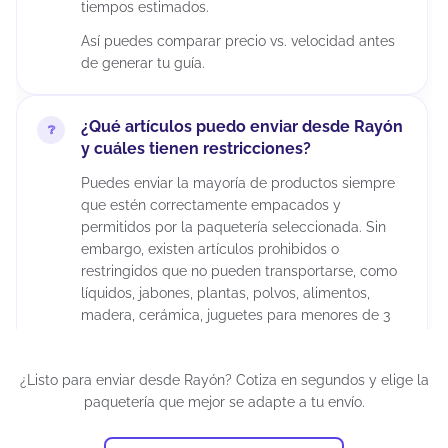
tiempos estimados.
Así puedes comparar precio vs. velocidad antes
de generar tu guía.
¿Qué artículos puedo enviar desde Rayón
y cuáles tienen restricciones?
Puedes enviar la mayoría de productos siempre
que estén correctamente empacados y
permitidos por la paquetería seleccionada. Sin
embargo, existen artículos prohibidos o
restringidos que no pueden transportarse, como
líquidos, jabones, plantas, polvos, alimentos,
madera, cerámica, juguetes para menores de 3
años, químicos, maquillajes, insecticidas,
suplementos alimenticios, cápsulas, tabletas,
¿Listo para enviar desde Rayón? Cotiza en segundos y elige la
armas artificiales, restos humanos o animales,
paquetería que mejor se adapte a tu envío.
diamantes industriales, pornografía, billetes de
lotería, cheques, obras de arte, antigüedades,
tarjetas de crédito activadas, productos pirata,