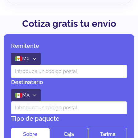
Cotiza gratis tu envío
Remitente
MX
Destinatario
MX
Tipo de paquete
Sobre
Caja
Tarima