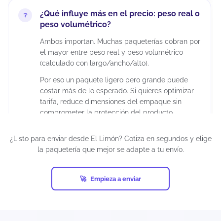
¿Qué influye más en el precio: peso real o
peso volumétrico?
Ambos importan. Muchas paqueterías cobran por
el mayor entre peso real y peso volumétrico
(calculado con largo/ancho/alto).
Por eso un paquete ligero pero grande puede
costar más de lo esperado. Si quieres optimizar
tarifa, reduce dimensiones del empaque sin
comprometer la protección del producto.
¿Listo para enviar desde El Limón? Cotiza en segundos y elige
¿Puedo enviar paquetes grandes desde El
la paquetería que mejor se adapte a tu envío.
Limón?
Sí, siempre que estén dentro de los límites del
Empieza a enviar
servicio y la paquetería. En el cotizador podrás
ver qué opciones aceptan tu peso/dimensiones
para esa ruta. Si el paquete es muy grande,
puede que solo aparezcan servicios específicos o