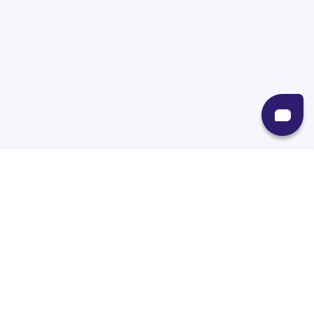
Recursos
Destinos
Políticas
Envíos
Paqueterías
Integraciones
Contacto
Paqueterías
AMPM