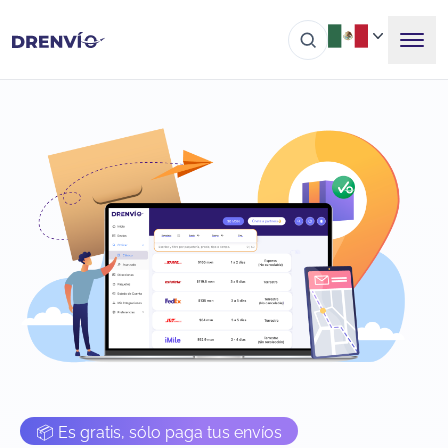
📦 Es gratis, sólo paga tus envíos