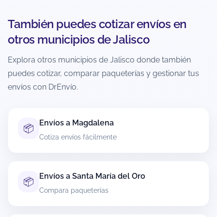
con condiciones distintas.
También puedes cotizar envíos en
¿Puedo enviar a zonas rurales o
otros municipios de Jalisco
localidades alejadas desde El Limón?
Explora otros municipios de Jalisco donde también
Depende de la cobertura de cada paquetería
puedes cotizar, comparar paqueterías y gestionar tus
hacia el código postal de destino. Al cotizar con
CP exacto, el sistema muestra solo opciones
envíos con DrEnvío.
disponibles para esa ruta. En zonas extendidas
puede haber tiempos mayores o cargos
adicionales según la política del transportista.
Envíos a Magdalena
📦
Cotiza envíos fácilmente
¿Qué artículos tienen restricciones al
enviar desde El Limón?
Al realizar envíos desde El Limón, es importante
Envíos a Santa María del Oro
📦
verificar que el contenido del paquete esté
Compara paqueterías
permitido por la empresa de mensajería
seleccionada. Existen artículos que generalmente