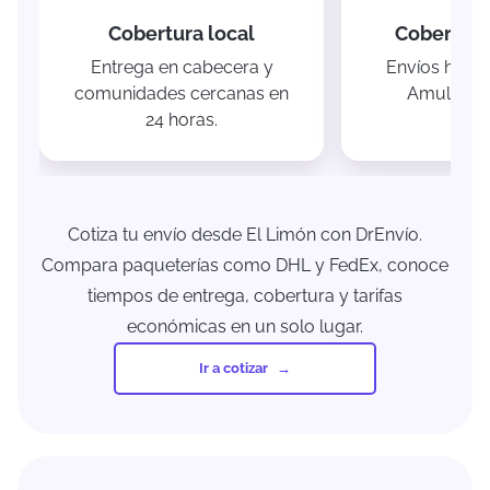
Cobertura local
Cobertura
Entrega en cabecera y
Envíos hacia 
comunidades cercanas en
Amula y C
24 horas.
Cotiza tu envío desde El Limón con DrEnvío.
Compara paqueterías como DHL y FedEx, conoce
tiempos de entrega, cobertura y tarifas
económicas en un solo lugar.
Ir a cotizar