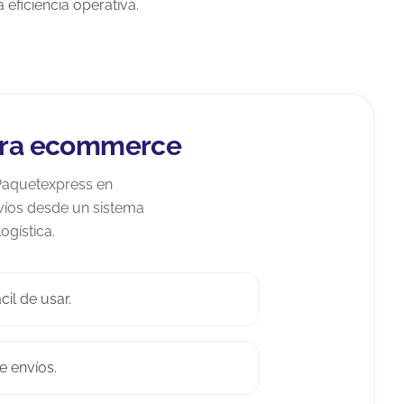
 eficiencia operativa.
para ecommerce
Paquetexpress en
nvíos desde un sistema
ogística.
il de usar.
e envíos.