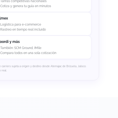
Tarifas competitivas nacionales
Cotiza y genera tu guía en minutos
lmex
Logística para e-commerce
Rastreo en tiempo real incluido
oordi y más
También: SCM Ground, IMile
Compara todos en una sola cotización
e carriers sujeta a origen y destino desde Atemajac de Brizuela, Jalisco.
 real.