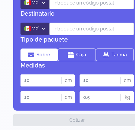
MX
Destinatario
MX
Tipo de paquete
Sobre
Caja
Tarima
Medidas
cm
cm
cm
kg
Cotizar