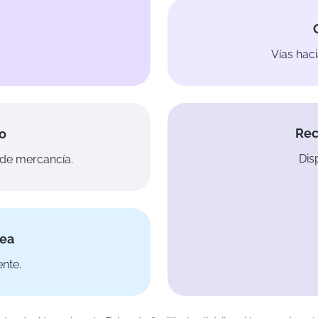
Vías hac
Rec
o
Dis
 de mercancía.
nea
ente.