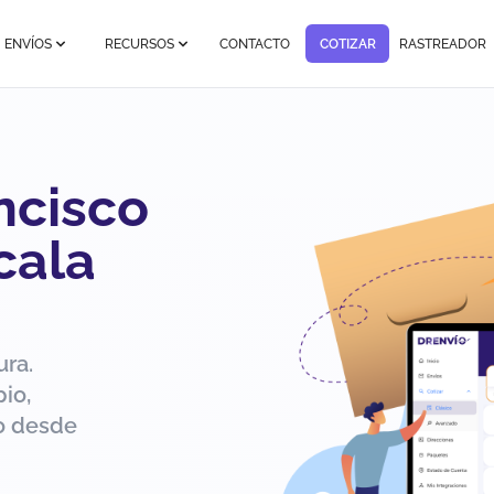
ENVÍOS
RECURSOS
CONTACTO
COTIZAR
RASTREADOR
ncisco
cala
ura.
io,
ío desde