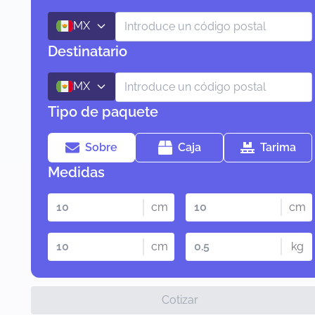
MX
Destinatario
MX
Tipo de paquete
Sobre
Caja
Tarima
Medidas
cm
cm
cm
kg
Cotizar