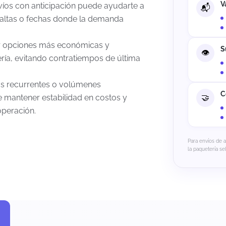
V
nvíos con anticipación puede ayudarte a
 altas o fechas donde la demanda
egir opciones más económicas y
S
ería, evitando contratiempos de última
os recurrentes o volúmenes
C
e mantener estabilidad en costos y
operación.
Para envíos de 
la paquetería se