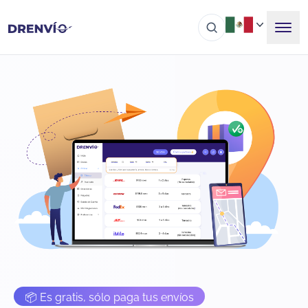
📦 Es gratis, sólo paga tus envíos