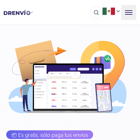
📦 Es gratis, sólo paga tus envíos