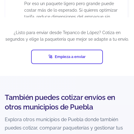
Por eso un paquete ligero pero grande puede
costar más de lo esperado. Si quieres optimizar
tarifa, reduce dimensiones del empaque sin
comprometer la protección del producto.
¿Listo para enviar desde Tepanco de López? Cotiza en
segundos y elige la paquetería que mejor se adapte a tu envío.
¿Puedo enviar paquetes grandes desde
Tepanco de López?
Empieza a enviar
Sí, siempre que estén dentro de los límites del
servicio y la paquetería. En el cotizador podrás
ver qué opciones aceptan tu peso/dimensiones
para esa ruta. Si el paquete es muy grande,
puede que solo aparezcan servicios específicos o
con condiciones distintas.
También puedes cotizar envíos en
otros municipios de Puebla
¿Puedo enviar a zonas rurales o
localidades alejadas desde Tepanco de
Explora otros municipios de Puebla donde también
López?
puedes cotizar, comparar paqueterías y gestionar tus