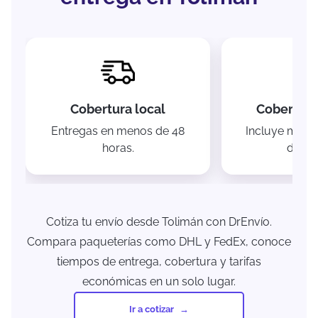
Cobertura local
Cobertura
Entregas en menos de 48
Incluye munic
horas.
de Jal
Cotiza tu envío desde Tolimán con DrEnvío.
Compara paqueterías como DHL y FedEx, conoce
tiempos de entrega, cobertura y tarifas
económicas en un solo lugar.
Ir a cotizar