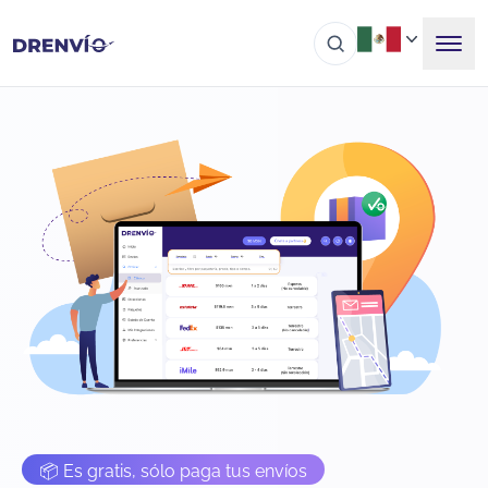
📦 Es gratis, sólo paga tus envíos