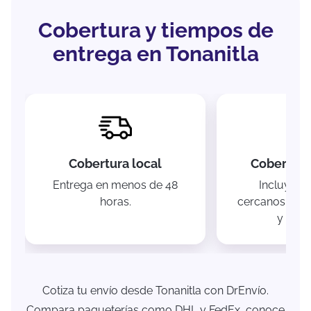
Cobertura y tiempos de
entrega en Tonanitla
Cobertura local
Cobertura
Entrega en menos de 48
Incluye m
horas.
cercanos com
y Ecat
Cotiza tu envío desde Tonanitla con DrEnvío.
Compara paqueterías como DHL y FedEx, conoce