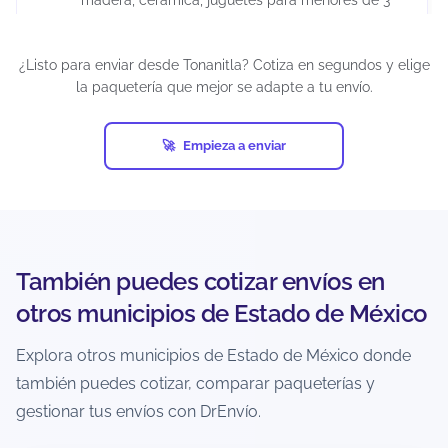
años, químicos, maquillajes, insecticidas,
suplementos alimenticios, cápsulas, tabletas,
¿Listo para enviar desde Tonanitla? Cotiza en segundos y elige
armas artificiales, restos humanos o animales,
la paquetería que mejor se adapte a tu envío.
diamantes industriales, pornografía, billetes de
lotería, cheques, obras de arte, antigüedades,
tarjetas de crédito activadas, productos pirata,
Empieza a enviar
entre otros.
Si un envío contiene artículos prohibidos y ocurre
una eventualidad (pérdida, daño, retención o
confiscación), el seguro puede cancelarse
automáticamente. Además, cada empresa de
También puedes cotizar envíos en
mensajería puede establecer restricciones
adicionales, por lo que es responsabilidad del
otros municipios de Estado de México
usuario verificar las condiciones antes de generar
la guía.
Explora otros municipios de Estado de México donde
también puedes cotizar, comparar paqueterías y
¿Hay recolección a domicilio en
gestionar tus envíos con DrEnvío.
Tonanitla?