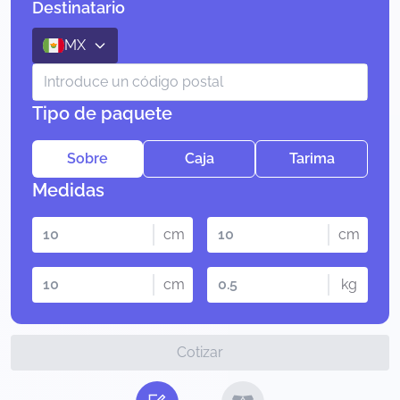
Destinatario
MX
Tipo de paquete
Sobre
Caja
Tarima
Medidas
cm
cm
cm
kg
Cotizar