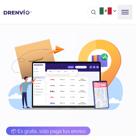
📦 Es gratis, sólo paga tus envíos