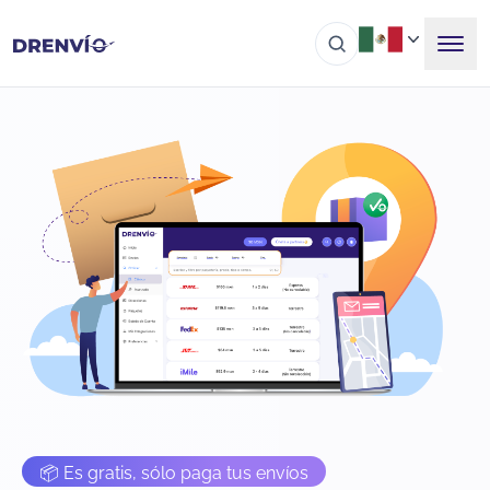
📦 Es gratis, sólo paga tus envíos