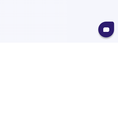
Recursos
Destinos
Políticas
Envíos
Paqueterías
Integraciones
Contacto
Paqueterías
AMPM
99minutos
iVoy