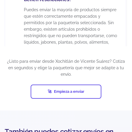
Puedes enviar la mayoría de productos siempre
que estén correctamente empacados y
permitidos por la paquetería seleccionada. Sin
embargo, existen artículos prohibidos o
restringidos que no pueden transportarse, como
líquidos, jabones, plantas, polvos, alimentos,
madera, cerámica, juguetes para menores de 3
años, químicos, maquillajes, insecticidas,
¿Listo para enviar desde Xochitlán de Vicente Suárez? Cotiza
suplementos alimenticios, cápsulas, tabletas,
en segundos y elige la paquetería que mejor se adapte a tu
armas artificiales, restos humanos o animales,
envío.
diamantes industriales, pornografía, billetes de
lotería, cheques, obras de arte, antigüedades,
tarjetas de crédito activadas, productos pirata,
Empieza a enviar
entre otros.
Si un envío contiene artículos prohibidos y ocurre
una eventualidad (pérdida, daño, retención o
confiscación), el seguro puede cancelarse
automáticamente. Además, cada empresa de
También puedes cotizar envíos en
mensajería puede establecer restricciones