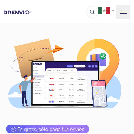
📦 Es gratis, sólo paga tus envíos