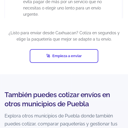
evita pagar de más por un servicio que no
necesitas o elegir uno lento para un envío
urgente.
¿Puedo cancelar un envío después de
¿Listo para enviar desde Caxhuacan? Cotiza en segundos y
generar la guía?
elige la paquetería que mejor se adapte a tu envío.
Depende del estatus del envío y de la política de
la paquetería. Si el paquete aún no ha sido
Empieza a enviar
recolectado o ingresado a la red, suele haber
más posibilidades.
Si ya está en tránsito, normalmente no es
cancelable. La recomendación es revisar
inmediatamente el estatus y actuar lo más
También puedes cotizar envíos en
pronto posible.
otros municipios de Puebla
¿Cómo evito retrasos o incidencias al
Explora otros municipios de Puebla donde también
enviar desde Caxhuacan?
puedes cotizar, comparar paqueterías y gestionar tus