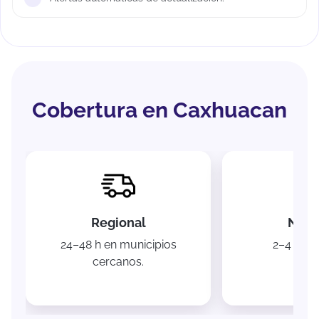
Cobertura en Caxhuacan
Regional
Naci
24–48 h en municipios
2–4 días 
cercanos.