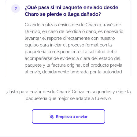
¿Qué pasa si mi paquete enviado desde
Charo se pierde o llega dañado?
Cuando realizas envíos desde Charo a través de
DrEnvío, en caso de pérdida o daño, es necesario
levantar el reporte directamente con nuestro
equipo para iniciar el proceso formal con la
paquetería correspondiente. La solicitud debe
acompañarse de evidencia clara del estado del
paquete y la factura original del producto previa
al envío, debidamente timbrada por la autoridad
fiscal correspondiente. Es importante considerar
que la aprobación del reembolso depende de la
¿Listo para enviar desde Charo? Cotiza en segundos y elige la
evaluación de la empresa de mensajería, ya que
paquetería que mejor se adapte a tu envío.
cada transportista cuenta con sus propios
protocolos de validación.
Los tiempos de resolución pueden extenderse
Empieza a enviar
varias semanas debido a los procesos internos
de investigación. Para reducir riesgos, se
recomienda utilizar embalaje adecuado y