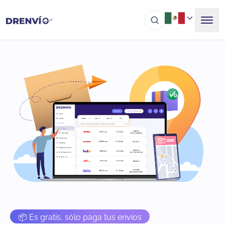
📦 Es gratis, sólo paga tus envíos