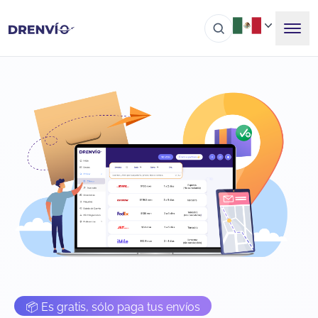
📦 Es gratis, sólo paga tus envíos