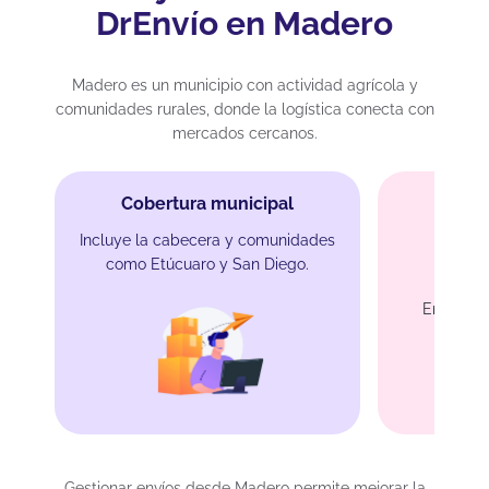
DrEnvío en Madero
Madero es un municipio con actividad agrícola y
comunidades rurales, donde la logística conecta con
mercados cercanos.
Cobertura municipal
Incluye la cabecera y comunidades
como Etúcuaro y San Diego.
En
Entrega 
Gestionar envíos desde Madero permite mejorar la