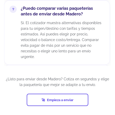
¿Puedo comparar varias paqueterías
antes de enviar desde Madero?
Sí. El cotizador muestra alternativas disponibles
para tu origen/destino con tarifas y tiempos
estimados. Así puedes elegir por precio,
velocidad o balance costo/entrega. Comparar
evita pagar de más por un servicio que no
necesitas o elegir uno lento para un envío
urgente.
¿Puedo cancelar un envío después de
generar la guía?
¿Listo para enviar desde Madero? Cotiza en segundos y elige
la paquetería que mejor se adapte a tu envío.
Depende del estatus del envío y de la política de
la paquetería. Si el paquete aún no ha sido
recolectado o ingresado a la red, suele haber
Empieza a enviar
más posibilidades.
Si ya está en tránsito, normalmente no es