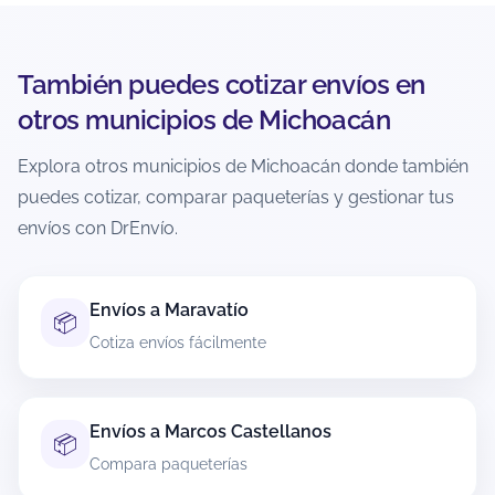
cancelable. La recomendación es revisar
inmediatamente el estatus y actuar lo más
pronto posible.
También puedes cotizar envíos en
otros municipios de Michoacán
¿Cómo evito retrasos o incidencias al
enviar desde Madero?
Explora otros municipios de Michoacán donde también
puedes cotizar, comparar paqueterías y gestionar tus
Verifica dirección completa, código postal
correcto y teléfono vigente del destinatario.
envíos con DrEnvío.
Empaca con materiales adecuados y declara
medidas/peso reales para evitar ajustes.
Si el contenido es delicado, refuerza el embalaje
Envíos a Maravatío
📦
y evita enviar artículos restringidos para no
Cotiza envíos fácilmente
provocar retenciones.
¿Puedo enviar documentos desde
Envíos a Marcos Castellanos
📦
Madero?
Compara paqueterías
En la mayoría de casos sí, siempre que vayan