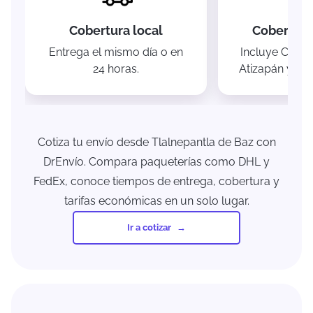
Cobertura local
Cobertura
Entrega el mismo día o en
Incluye CDMX
24 horas.
Atizapán y zo
Cotiza tu envío desde Tlalnepantla de Baz con
DrEnvío. Compara paqueterías como DHL y
FedEx, conoce tiempos de entrega, cobertura y
tarifas económicas en un solo lugar.
Ir a cotizar