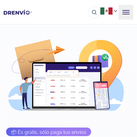
📦 Es gratis, sólo paga tus envíos