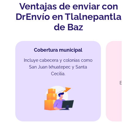
Ventajas de enviar con
DrEnvío en Tlalnepantla
de Baz
Cobertura municipal
Incluye cabecera y colonias como
San Juan Ixhuatepec y Santa
En
Cecilia.
Entrega 
m