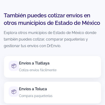
Si ya está en tránsito, normalmente no es
cancelable. La recomendación es revisar
También puedes cotizar envíos en
inmediatamente el estatus y actuar lo más
otros municipios de Estado de México
pronto posible.
Explora otros municipios de Estado de México donde
¿Cómo evito retrasos o incidencias al
también puedes cotizar, comparar paqueterías y
enviar desde Tlalnepantla de Baz?
gestionar tus envíos con DrEnvío.
Verifica dirección completa, código postal
correcto y teléfono vigente del destinatario.
Empaca con materiales adecuados y declara
Envíos a Tlatlaya
📦
medidas/peso reales para evitar ajustes.
Cotiza envíos fácilmente
Si el contenido es delicado, refuerza el embalaje
y evita enviar artículos restringidos para no
provocar retenciones.
Envíos a Toluca
📦
Compara paqueterías
¿Puedo enviar documentos desde
Tlalnepantla de Baz?