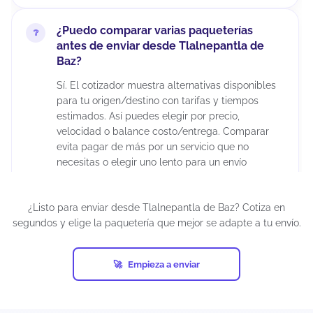
¿Puedo comparar varias paqueterías
antes de enviar desde Tlalnepantla de
Baz?
Sí. El cotizador muestra alternativas disponibles
para tu origen/destino con tarifas y tiempos
estimados. Así puedes elegir por precio,
velocidad o balance costo/entrega. Comparar
evita pagar de más por un servicio que no
necesitas o elegir uno lento para un envío
urgente.
¿Listo para enviar desde Tlalnepantla de Baz? Cotiza en
¿Puedo cancelar un envío después de
segundos y elige la paquetería que mejor se adapte a tu envío.
generar la guía?
Depende del estatus del envío y de la política de
Empieza a enviar
la paquetería. Si el paquete aún no ha sido
recolectado o ingresado a la red, suele haber
más posibilidades.