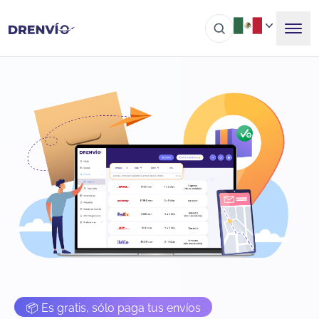
📦 Es gratis, sólo paga tus envíos