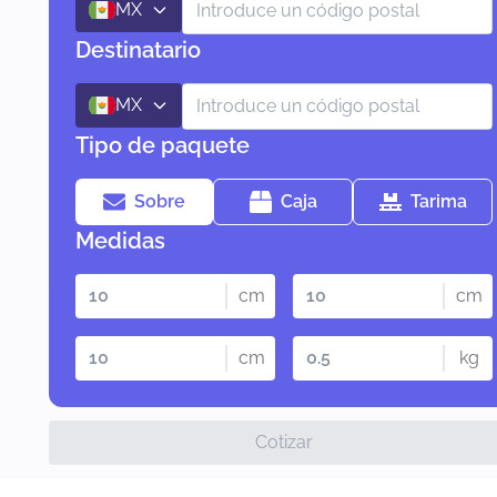
MX
Destinatario
MX
Tipo de paquete
Sobre
Caja
Tarima
Medidas
cm
cm
cm
kg
Cotizar