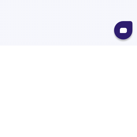
Recursos
Destinos
Políticas
Envíos
Paqueterías
Integraciones
Contacto
Paqueterías
AMPM
99minutos
iVoy