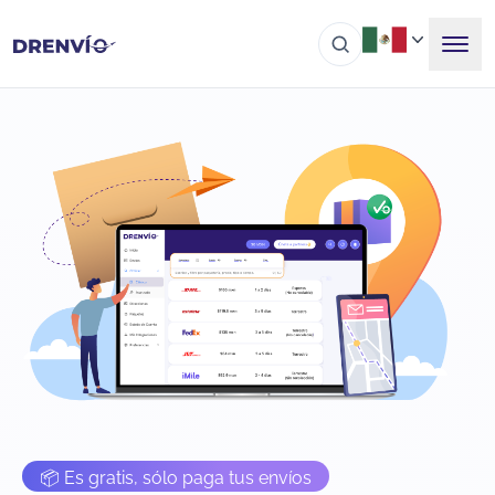
📦 Es gratis, sólo paga tus envíos