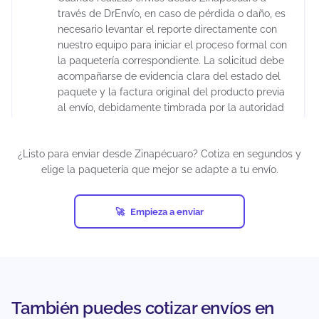
través de DrEnvío, en caso de pérdida o daño, es
necesario levantar el reporte directamente con
nuestro equipo para iniciar el proceso formal con
la paquetería correspondiente. La solicitud debe
acompañarse de evidencia clara del estado del
paquete y la factura original del producto previa
al envío, debidamente timbrada por la autoridad
fiscal correspondiente. Es importante considerar
que la aprobación del reembolso depende de la
¿Listo para enviar desde Zinapécuaro? Cotiza en segundos y
evaluación de la empresa de mensajería, ya que
elige la paquetería que mejor se adapte a tu envío.
cada transportista cuenta con sus propios
protocolos de validación.
Los tiempos de resolución pueden extenderse
Empieza a enviar
varias semanas debido a los procesos internos
de investigación. Para reducir riesgos, se
recomienda utilizar embalaje adecuado y
declarar correctamente el valor real del
contenido.
También puedes cotizar envíos en