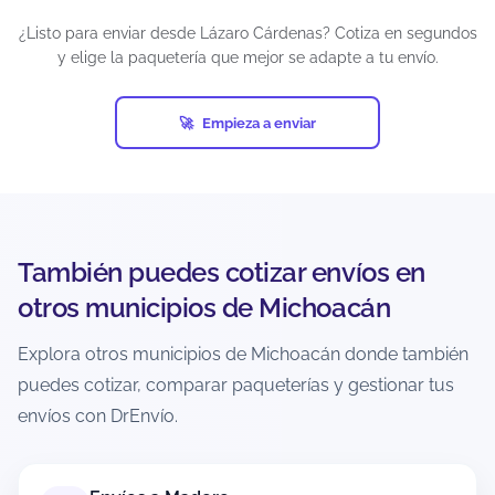
¿Listo para enviar desde Lázaro Cárdenas? Cotiza en segundos
y elige la paquetería que mejor se adapte a tu envío.
¿Puedo enviar paquetes grandes desde
Lázaro Cárdenas?
Empieza a enviar
Sí, siempre que estén dentro de los límites del
servicio y la paquetería. En el cotizador podrás
ver qué opciones aceptan tu peso/dimensiones
para esa ruta. Si el paquete es muy grande,
puede que solo aparezcan servicios específicos o
con condiciones distintas.
También puedes cotizar envíos en
otros municipios de Michoacán
¿Puedo enviar a zonas rurales o
localidades alejadas desde Lázaro
Explora otros municipios de Michoacán donde también
Cárdenas?
puedes cotizar, comparar paqueterías y gestionar tus
Depende de la cobertura de cada paquetería
envíos con DrEnvío.
hacia el código postal de destino. Al cotizar con
CP exacto, el sistema muestra solo opciones
disponibles para esa ruta. En zonas extendidas