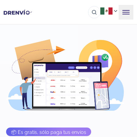
📦 Es gratis, sólo paga tus envíos